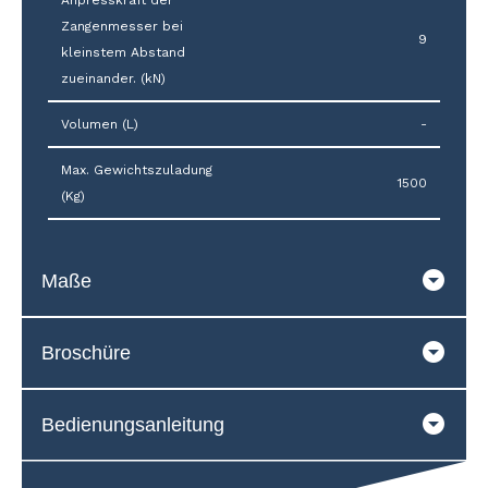
Anpresskraft der
Zangenmesser bei
9
kleinstem Abstand
zueinander. (kN)
Volumen (L)
-
Max. Gewichtszuladung
1500
(Kg)
Maße
Broschüre
Bedienungsanleitung