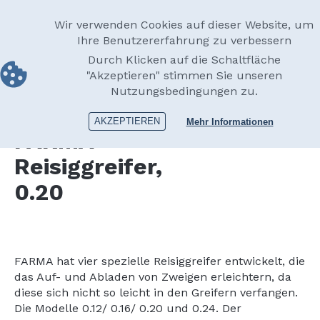
Skip
Ger
to
Main
Wir verwenden Cookies auf dieser Website, um
main
Ihre Benutzererfahrung zu verbessern
navigation
content
Durch Klicken auf die Schaltfläche
ZUBERHÖRTEILE
Reisiggreifer
Reisiggreifer, 0.2
"Akzeptieren" stimmen Sie unseren
Nutzungsbedingungen zu.
AKZEPTIEREN
Mehr Informationen
FARMA
Reisiggreifer,
0.20
FARMA hat vier spezielle Reisiggreifer entwickelt, die
das Auf- und Abladen von Zweigen erleichtern, da
diese sich nicht so leicht in den Greifern verfangen.
Die Modelle 0.12/ 0.16/ 0.20 und 0.24. Der