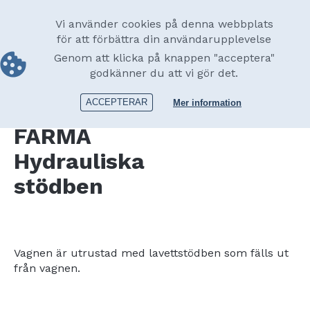
Skip
Swedish
to
Main
Vi använder cookies på denna webbplats
main
för att förbättra din användarupplevelse
navigation
content
Genom att klicka på knappen "acceptera"
Utrustning
Chassidelar
Hydrauliska stödben
godkänner du att vi gör det.
Utsk
ACCEPTERAR
Mer information
FARMA
Hydrauliska
stödben
Vagnen är utrustad med lavettstödben som fälls ut
från vagnen.